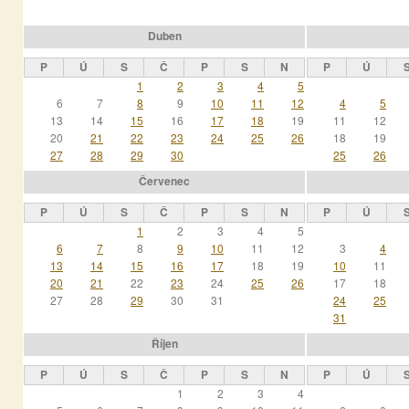
Duben
P
Ú
S
Č
P
S
N
P
Ú
1
2
3
4
5
6
7
8
9
10
11
12
4
5
13
14
15
16
17
18
19
11
12
20
21
22
23
24
25
26
18
19
27
28
29
30
25
26
Červenec
P
Ú
S
Č
P
S
N
P
Ú
1
2
3
4
5
6
7
8
9
10
11
12
3
4
13
14
15
16
17
18
19
10
11
20
21
22
23
24
25
26
17
18
27
28
29
30
31
24
25
31
Říjen
P
Ú
S
Č
P
S
N
P
Ú
1
2
3
4