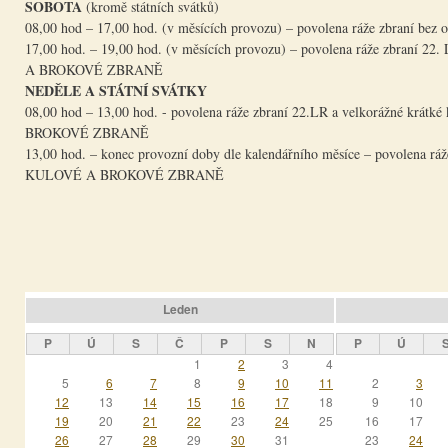
SOBOTA
(kromě státních svátků)
08,00 hod – 17,00 hod. (v měsících provozu) – povolena ráže zbraní bez 
17,00 hod. – 19,00 hod. (v měsících provozu) – povolena ráže
A BROKOVÉ ZBRANĚ
NEDĚLE A STÁTNÍ SVÁTKY
08,00 hod – 13,00 hod. - povolena ráže zbraní 22.LR a velkoráž
BROKOVÉ ZBRANĚ
13,00 hod. – konec provozní doby dle kalendářního měsíce – pov
KULOVÉ A BROKOVÉ ZBRANĚ
Leden
P
Ú
S
Č
P
S
N
P
Ú
1
2
3
4
5
6
7
8
9
10
11
2
3
12
13
14
15
16
17
18
9
10
19
20
21
22
23
24
25
16
17
26
27
28
29
30
31
23
24