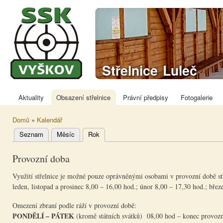
Přej
hla
obs
Sportovně
Střelnice Luleč
střelecký klub
Vyškov
Aktuality
Obsazení střelnice
Právní předpisy
Fotogalerie
Hlavní menu
Domů
»
Kalendář
Jste zde
Seznam
Měsíc
Rok
(aktivní záložka)
Hlavní
záložky
Provozní doba
Vyu​žití střelnice je možné pouze oprávněnými osobami v provozní době st
leden, listopad a prosinec 8,00 – 16,00 hod.; únor 8,00 – 17,30 hod.; břez
Omezení zbraní podle ráží v provozní době:
PONDĚLÍ – PÁTEK
(kromě státních svátků) 08,00 hod – konec provozn