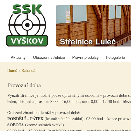
Přej
hla
obs
Sportovně
Střelnice Luleč
střelecký klub
Vyškov
Aktuality
Obsazení střelnice
Právní předpisy
Fotogalerie
Hlavní menu
Domů
»
Kalendář
Jste zde
Provozní doba
Vyu​žití střelnice je možné pouze oprávněnými osobami v provozní době st
leden, listopad a prosinec 8,00 – 16,00 hod.; únor 8,00 – 17,30 hod.; břez
Omezení zbraní podle ráží v provozní době:
PONDĚLÍ – PÁTEK
(kromě státních svátků) 08,00 hod – konec provozn
SOBOTA
(kromě státních svátků)
08,00 hod – 17,00 hod. (v měsících provozu) – povolena ráže zbraní bez 