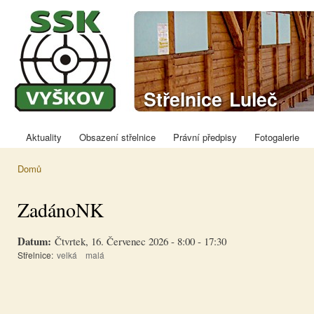
Přej
hla
obs
Sportovně
Střelnice Luleč
střelecký klub
Vyškov
Aktuality
Obsazení střelnice
Právní předpisy
Fotogalerie
Hlavní menu
Domů
Jste zde
ZadánoNK
Datum:
Čtvrtek, 16. Červenec 2026 -
8:00
-
17:30
Střelnice:
velká
malá