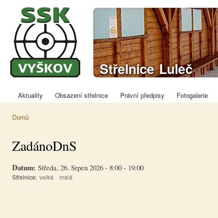
Přej
hla
obs
Sportovně
Střelnice Luleč
střelecký klub
Vyškov
Aktuality
Obsazení střelnice
Právní předpisy
Fotogalerie
Hlavní menu
Domů
Jste zde
ZadánoDnS
Datum:
Středa, 26. Srpen 2026 -
8:00
-
19:00
Střelnice:
velká
malá