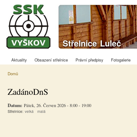
Přej
hla
obs
Sportovně
Střelnice Luleč
střelecký klub
Vyškov
Aktuality
Obsazení střelnice
Právní předpisy
Fotogalerie
Hlavní menu
Domů
Jste zde
ZadánoDnS
Datum:
Pátek, 26. Červen 2026 -
8:00
-
19:00
Střelnice:
velká
malá