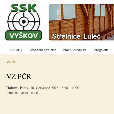
Přej
hla
obs
Sportovně
Střelnice Luleč
střelecký klub
Vyškov
Aktuality
Obsazení střelnice
Právní předpisy
Fotogalerie
Hlavní menu
Domů
Jste zde
VZ PČR
Datum:
Pátek, 10. Červenec 2026 -
8:00
-
11:00
Střelnice:
velká
malá