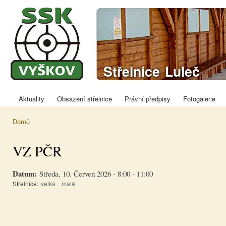
Přej
hla
obs
Sportovně
Střelnice Luleč
střelecký klub
Vyškov
Aktuality
Obsazení střelnice
Právní předpisy
Fotogalerie
Hlavní menu
Domů
Jste zde
VZ PČR
Datum:
Středa, 10. Červen 2026 -
8:00
-
11:00
Střelnice:
velká
malá