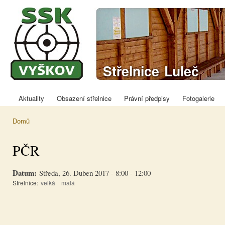
Přej
hla
obs
Sportovně
Střelnice Luleč
střelecký klub
Vyškov
Aktuality
Obsazení střelnice
Právní předpisy
Fotogalerie
Hlavní menu
Domů
Jste zde
PČR
Datum:
Středa, 26. Duben 2017 -
8:00
-
12:00
Střelnice:
velká
malá