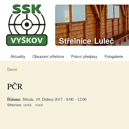
Přej
hla
obs
Sportovně
Střelnice Luleč
střelecký klub
Vyškov
Aktuality
Obsazení střelnice
Právní předpisy
Fotogalerie
Hlavní menu
Domů
Jste zde
PČR
Datum:
Středa, 19. Duben 2017 -
8:00
-
12:00
Střelnice:
velká
malá