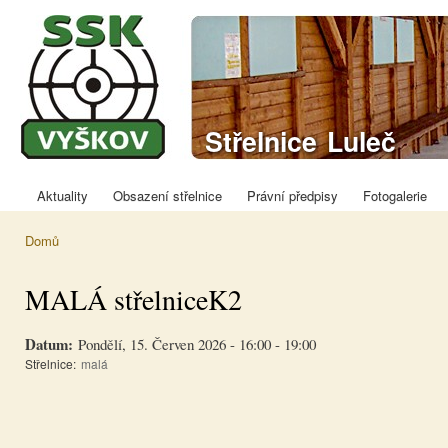
Přej
hla
obs
Sportovně
Střelnice Luleč
střelecký klub
Vyškov
Aktuality
Obsazení střelnice
Právní předpisy
Fotogalerie
Hlavní menu
Domů
Jste zde
MALÁ střelniceK2
Datum:
Pondělí, 15. Červen 2026 -
16:00
-
19:00
Střelnice:
malá