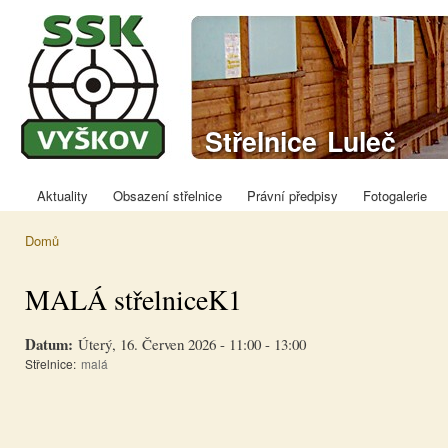
Přej
hla
obs
Sportovně
Střelnice Luleč
střelecký klub
Vyškov
Aktuality
Obsazení střelnice
Právní předpisy
Fotogalerie
Hlavní menu
Domů
Jste zde
MALÁ střelniceK1
Datum:
Úterý, 16. Červen 2026 -
11:00
-
13:00
Střelnice:
malá