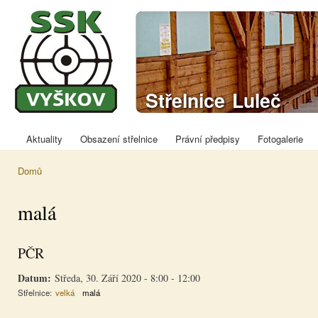
Přej
hla
obs
Sportovně
Střelnice Luleč
střelecký klub
Vyškov
Aktuality
Obsazení střelnice
Právní předpisy
Fotogalerie
Hlavní menu
Domů
Jste zde
malá
PČR
Datum:
Středa, 30. Září 2020 -
8:00
-
12:00
Střelnice:
velká
malá