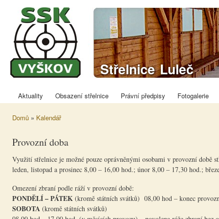
Přej
hla
obs
Sportovně
Střelnice Luleč
střelecký klub
Vyškov
Aktuality
Obsazení střelnice
Právní předpisy
Fotogalerie
Hlavní menu
Domů
»
Kalendář
Jste zde
Provozní doba
Vyu​žití střelnice je možné pouze oprávněnými osobami v provozní době st
leden, listopad a prosinec 8,00 – 16,00 hod.; únor 8,00 – 17,30 hod.; břez
Omezení zbraní podle ráží v provozní době:
PONDĚLÍ – PÁTEK
(kromě státních svátků) 08,00 hod – konec provozn
SOBOTA
(kromě státních svátků)
08,00 hod – 17,00 hod. (v měsících provozu) – povolena ráže zbraní bez 