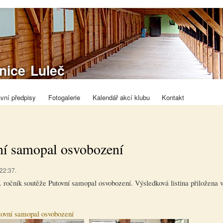
Přejít k
hlavnímu
obsahu
tovně
lnice Luleč
ecký klub
ov
vní předpisy
Fotogalerie
Kalendář akcí klubu
Kontakt
í samopal osvobození
22:37.
 ročník soutěže Putovní samopal osvobození. Výsledková listina přiložena v 
tovní samopal osvobození