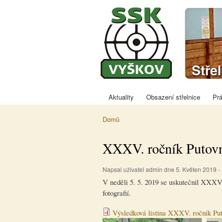
Spor
Stře
střel
Vyšk
Aktuality
Obsazení střelnice
Prá
Hlavní menu
Domů
Jste zde
XXXV. ročník Putovn
Napsal uživatel
admin
dne 5. Květen 2019 - 
V neděli 5. 5. 2019 se uskutečnil XXXV.
fotografií.
Výsledková listina XXXV. ročník Pu