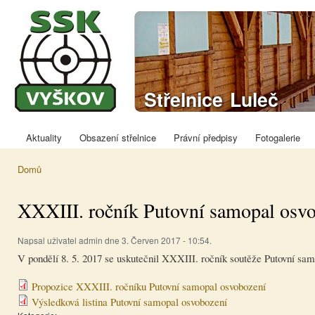
Přej
hla
obs
Sportovně
Střelnice Luleč
střelecký klub
Vyškov
Aktuality
Obsazení střelnice
Právní předpisy
Fotogalerie
Hlavní menu
Domů
Jste zde
XXXIII. ročník Putovní samopal osv
Napsal uživatel
admin
dne 3. Červen 2017 - 10:54.
V pondělí 8. 5. 2017 se uskutečnil XXXIII. ročník soutěže Putovní samo
Propozice XXXIII. ročníku Putovní samopal osvobození
Výsledková listina Putovní samopal osvobození