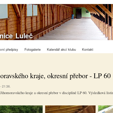
Přejít k
hlavnímu
obsahu
tovně
lnice Luleč
ecký klub
ov
vní předpisy
Fotogalerie
Kalendář akcí klubu
Kontakt
oravského kraje, okresní přebor - LP 60
- 21:36.
 Jihomoravského kraje a okresní přebor v disciplíně LP 60. Výsledková listin