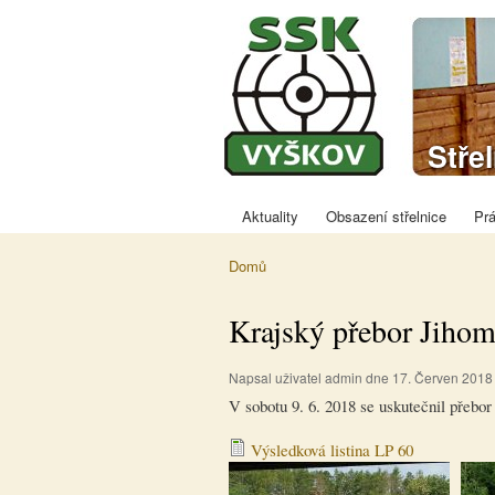
Spor
Stře
střel
Vyšk
Aktuality
Obsazení střelnice
Prá
Hlavní menu
Domů
Jste zde
Krajský přebor Jihom
Napsal uživatel
admin
dne 17. Červen 2018 
V sobotu 9. 6. 2018 se uskutečnil přebor
Výsledková listina LP 60